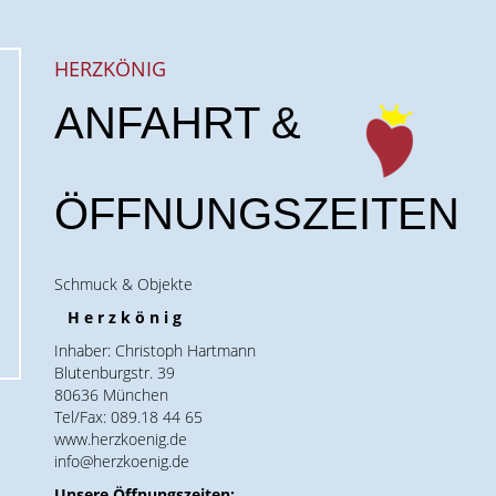
HERZKÖNIG
ANFAHRT &
ÖFFNUNGSZEITEN
Schmuck & Objekte
H e r z k ö n i g
Inhaber: Christoph Hartmann
Blutenburgstr. 39
80636 München
Tel/Fax: 089.18 44 65
www.herzkoenig.de
info@herzkoenig.de
Unsere Öffnungszeiten: