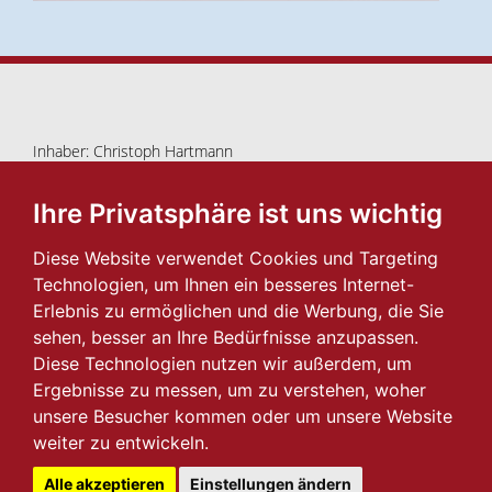
Inhaber: Christoph Hartmann
Blutenburgstr. 39 • 80636 München
089/18 44 65
Ihre Privatsphäre ist uns wichtig
info@herzkoenig.de
Diese Website verwendet Cookies und Targeting
Impressum
I
Datenschutz
Technologien, um Ihnen ein besseres Internet-
2026 © Herzkönig
Erlebnis zu ermöglichen und die Werbung, die Sie
sehen, besser an Ihre Bedürfnisse anzupassen.
Navigation
Diese Technologien nutzen wir außerdem, um
Ergebnisse zu messen, um zu verstehen, woher
Schmuckimpressionen
unsere Besucher kommen oder um unsere Website
Trauringwelten
weiter zu entwickeln.
Zeit für Uhren
Alle akzeptieren
Einstellungen ändern
Herzkönig